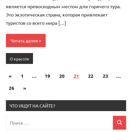
является превосходным местом для горячего тура.
Это экзотическая страна, которая привлекает
туристов со всего мира […]
Читать далее
О красоте
«
Предыдущие
1
…
19
20
21
22
23
…
Пагинация
записи
26
Следующие
»
записей
записи
ЧТО ИЩУТ НА САЙТЕ?
Поиск
Поиск
для: