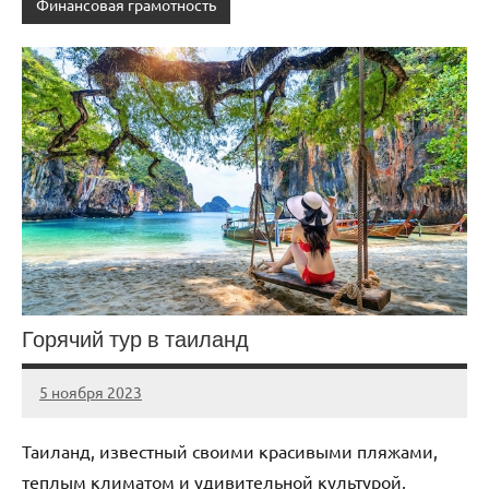
Финансовая грамотность
Горячий тур в таиланд
5 ноября 2023
Avtor
Нет
комментариев
Таиланд, известный своими красивыми пляжами,
теплым климатом и удивительной культурой,