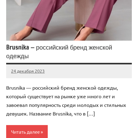
Brusnika — российский бренд женской
одежды
24 декабря 2023
Avtor
Нет
комментариев
Brusnika — российский бренд женской одежды,
который существует на рынке уже много лет и
завоевал популярность среди молодых и стильных
девушек. Название Brusnika, что в […]
Читать далее