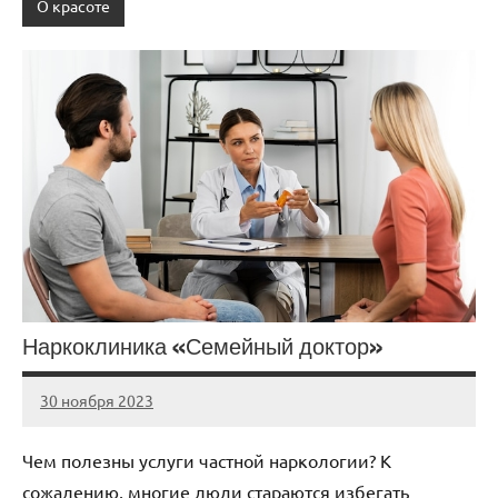
О красоте
Наркоклиника «Семейный доктор»
30 ноября 2023
Avtor
Нет
комментариев
Чем полезны услуги частной наркологии? К
сожалению, многие люди стараются избегать