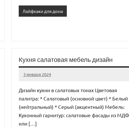
Лайфхаки для дома
Кухня салатовая мебель дизайн
3 января 2024
organic63_ru
Нет
комментариев
Дизайн кухни в салатовых тонах Цветовая
палитра: * Салатовый (основной цвет) * Белый
(нейтральный) * Серый (акцентный) Мебель:
Кухонный гарнитур: салатовые фасады из МД
или […]