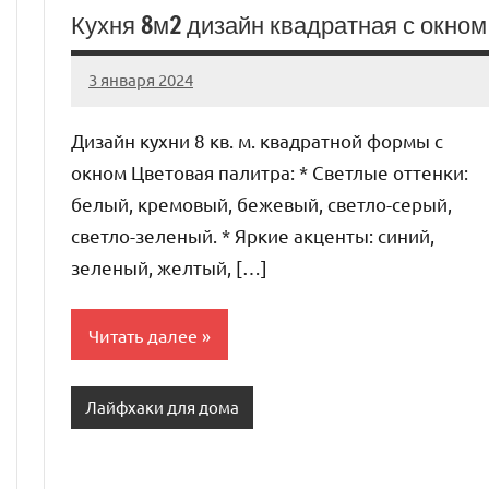
Кухня 8м2 дизайн квадратная с окном
3 января 2024
organic63_ru
Нет
комментариев
Дизайн кухни 8 кв. м. квадратной формы с
окном Цветовая палитра: * Светлые оттенки:
белый, кремовый, бежевый, светло-серый,
светло-зеленый. * Яркие акценты: синий,
зеленый, желтый, […]
Читать далее
Лайфхаки для дома