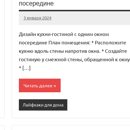
посередине
3 января 2024
organic63_ru
Нет
комментариев
Дизайн кухни-гостиной с одним окном
посередине План помещения: * Расположите
кухню вдоль стены напротив окна. * Создайте
гостиную у смежной стены, обращенной к окну
* […]
Читать далее
Лайфхаки для дома