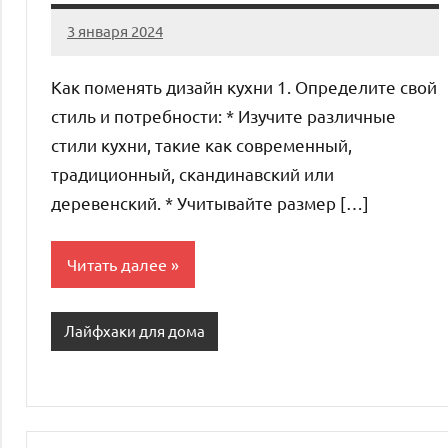
3 января 2024
organic63_ru
Нет
комментариев
Как поменять дизайн кухни 1. Определите свой
стиль и потребности: * Изучите различные
стили кухни, такие как современный,
традиционный, скандинавский или
деревенский. * Учитывайте размер […]
Читать далее
Лайфхаки для дома