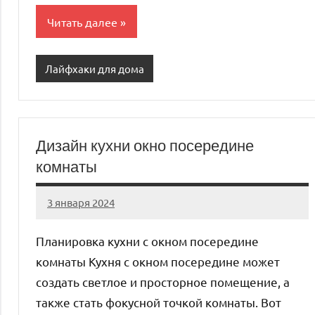
Читать далее
Лайфхаки для дома
Дизайн кухни окно посередине
комнаты
3 января 2024
organic63_ru
Нет
комментариев
Планировка кухни с окном посередине
комнаты Кухня с окном посередине может
создать светлое и просторное помещение, а
также стать фокусной точкой комнаты. Вот