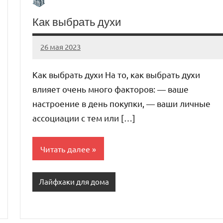
Как выбрать духи
26 мая 2023
organic63_ru
Нет
комментариев
Как выбрать духи На то, как выбрать духи
влияет очень много факторов: — ваше
настроение в день покупки, — ваши личные
ассоциации с тем или […]
Читать далее
Лайфхаки для дома