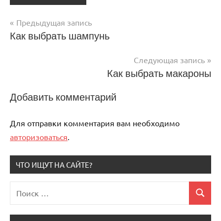
Предыдущая запись
Навигация
Как выбрать шампунь
по
Следующая запись
записям
Как выбрать макароны
Добавить комментарий
Для отправки комментария вам необходимо
авторизоваться
.
ЧТО ИЩУТ НА САЙТЕ?
Поиск
Поиск
для: