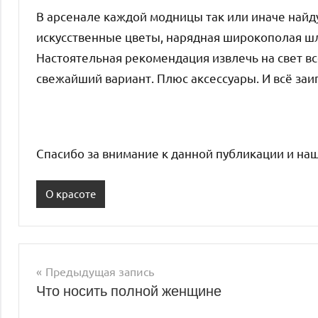
В арсенале каждой модницы так или иначе найд
искусственные цветы, нарядная широкополая шля
Настоятельная рекомендация извлечь на свет в
свежайший вариант. Плюс аксессуары. И всё заи
Спасибо за внимание к данной публикации и наше
О красоте
Предыдущая запись
Навигация
Что носить полной женщине
по