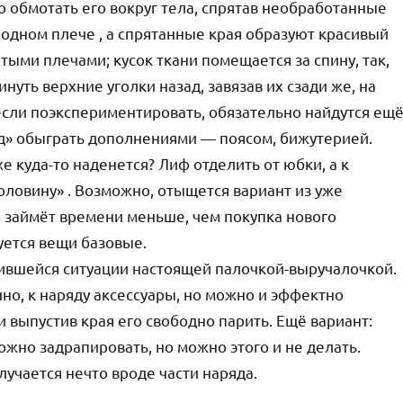
о обмотать его вокруг тела, спрятав необработанные
а одном плече , а спрятанные края образуют красивый
ытыми плечами; кусок ткани помещается за спину, так,
нуть верхние уголки назад, завязав их сзади же, на
 если поэкспериментировать, обязательно найдутся ещ
» обыграть дополнениями — поясом, бижутерией.
е куда-то наденется? Лиф отделить от юбки, а к
ловину» . Возможно, отыщется вариант из уже
о займёт времени меньше, чем покупка нового
уется вещи базовые.
ившейся ситуации настоящей палочкой-выручалочкой.
чно, к наряду аксессуары, но можно и эффектно
и выпустив края его свободно парить. Ещё вариант:
ожно задрапировать, но можно этого и не делать.
учается нечто вроде части наряда.