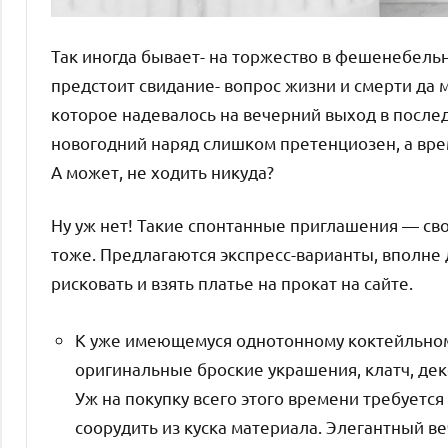
Так иногда бывает- на торжество в фешенебель
предстоит свидание- вопрос жизни и смерти да м
которое надевалось на вечерний выход в последн
новогодний наряд слишком претенциозен, а вре
А может, не ходить никуда?
Ну уж нет! Такие спонтанные приглашения — сво
тоже. Предлагаются экспресс-варианты, вполне
рисковать и взять платье на прокат на сайте.
К уже имеющемуся однотонному коктейльном
оригинальные броские украшения, клатч, де
Уж на покупку всего этого времени требует
соорудить из куска материала. Элегантный в