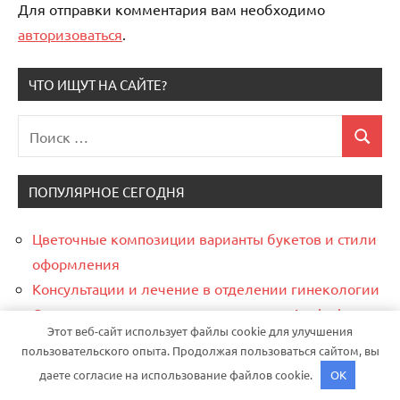
Для отправки комментария вам необходимо
авторизоваться
.
ЧТО ИЩУТ НА САЙТЕ?
Поиск
Поиск
для:
ПОПУЛЯРНОЕ СЕГОДНЯ
Цветочные композиции варианты букетов и стили
оформления
Консультации и лечение в отделении гинекологии
Сыворотка для лица с ниацинамидом Angiopharm
Этот веб-сайт использует файлы cookie для улучшения
Проведение праздников и торжеств в банкетном
пользовательского опыта. Продолжая пользоваться сайтом, вы
зале
даете согласие на использование файлов cookie.
OK
Рейтинг лучших многопрофильных частных