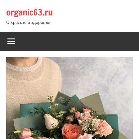
Перейти
organic63.ru
к
содержимому
О красоте и здоровье