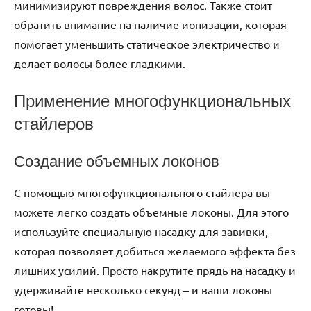
минимизируют повреждения волос. Также стоит
обратить внимание на наличие ионизации, которая
помогает уменьшить статическое электричество и
делает волосы более гладкими.
Применение многофункциональных
стайлеров
Создание объемных локонов
С помощью многофункционального стайлера вы
можете легко создать объемные локоны. Для этого
используйте специальную насадку для завивки,
которая позволяет добиться желаемого эффекта без
лишних усилий. Просто накрутите прядь на насадку и
удерживайте несколько секунд – и ваши локоны
готовы!