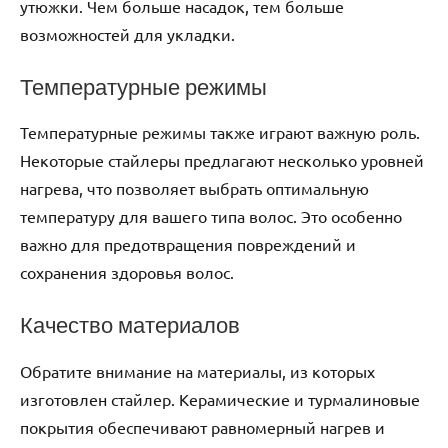
утюжки. Чем больше насадок, тем больше
возможностей для укладки.
Температурные режимы
Температурные режимы также играют важную роль.
Некоторые стайлеры предлагают несколько уровней
нагрева, что позволяет выбрать оптимальную
температуру для вашего типа волос. Это особенно
важно для предотвращения повреждений и
сохранения здоровья волос.
Качество материалов
Обратите внимание на материалы, из которых
изготовлен стайлер. Керамические и турмалиновые
покрытия обеспечивают равномерный нагрев и