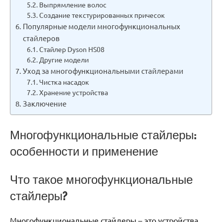
Выпрямление волос
Создание текстурированных причесок
Популярные модели многофункциональных
стайлеров
Стайлер Dyson HS08
Другие модели
Уход за многофункциональными стайлерами
Чистка насадок
Хранение устройства
Заключение
Многофункциональные стайлеры:
особенности и применение
Что такое многофункциональные
стайлеры?
Многофункциональные стайлеры – это устройства,