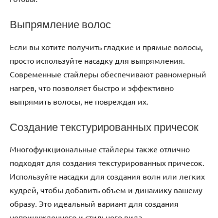
Выпрямление волос
Если вы хотите получить гладкие и прямые волосы,
просто используйте насадку для выпрямления.
Современные стайлеры обеспечивают равномерный
нагрев, что позволяет быстро и эффективно
выпрямить волосы, не повреждая их.
Создание текстурированных причесок
Многофункциональные стайлеры также отлично
подходят для создания текстурированных причесок.
Используйте насадки для создания волн или легких
кудрей, чтобы добавить объем и динамику вашему
образу. Это идеальный вариант для создания
непринужденного и стильного вида.