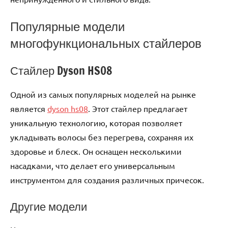
Популярные модели
многофункциональных стайлеров
Стайлер Dyson HS08
Одной из самых популярных моделей на рынке
является
dyson hs08
. Этот стайлер предлагает
уникальную технологию, которая позволяет
укладывать волосы без перегрева, сохраняя их
здоровье и блеск. Он оснащен несколькими
насадками, что делает его универсальным
инструментом для создания различных причесок.
Другие модели