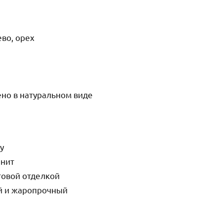
ево, орех
но в натуральном виде
у
анит
товой отделкой
ый и жаропрочный