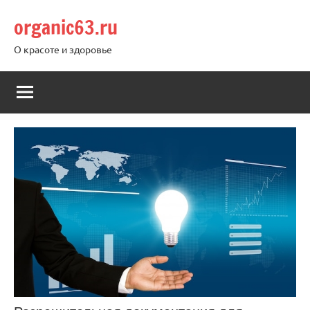
Перейти
organic63.ru
к
содержимому
О красоте и здоровье