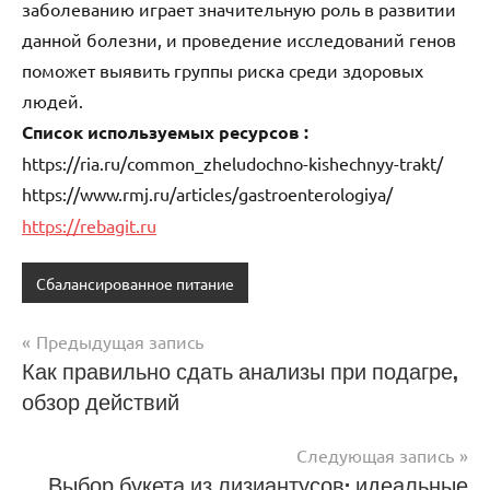
заболеванию играет значительную роль в развитии
данной болезни, и проведение исследований генов
поможет выявить группы риска среди здоровых
людей.
Список используемых ресурсов :
https://ria.ru/common_zheludochno-kishechnyy-trakt/
https://www.rmj.ru/articles/gastroenterologiya/
https://rebagit.ru
Сбалансированное питание
Предыдущая запись
Навигация
Как правильно сдать анализы при подагре,
обзор действий
по
записям
Следующая запись
Выбор букета из лизиантусов: идеальные