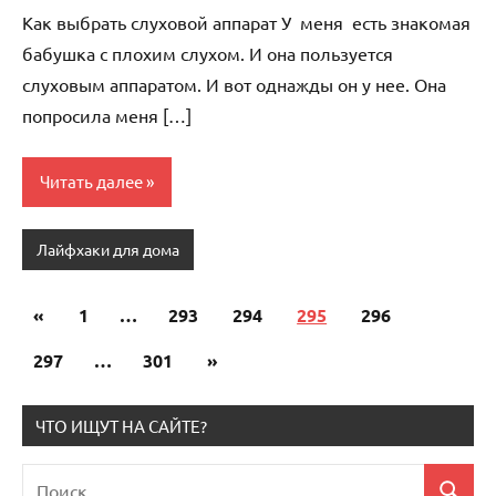
комментариев
Как выбрать слуховой аппарат У меня есть знакомая
бабушка с плохим слухом. И она пользуется
слуховым аппаратом. И вот однажды он у нее. Она
попросила меня […]
Читать далее
Лайфхаки для дома
«
Предыдущие
1
…
293
294
295
296
Пагинация
записи
297
…
301
Следующие
»
записей
записи
ЧТО ИЩУТ НА САЙТЕ?
Поиск