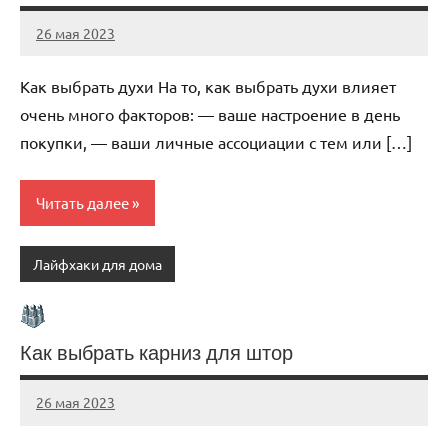
26 мая 2023
organic63_ru
Нет
комментариев
Как выбрать духи На то, как выбрать духи влияет
очень много факторов: — ваше настроение в день
покупки, — ваши личные ассоциации с тем или […]
Читать далее
Лайфхаки для дома
Как выбрать карниз для штор
26 мая 2023
organic63_ru
Нет
комментариев