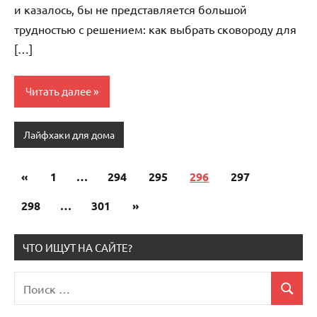
и казалось, бы не представляется большой
трудностью с решением: как выбрать сковороду для
[…]
Читать далее
Лайфхаки для дома
«
Предыдущие
1
…
294
295
296
297
Пагинация
записи
298
…
301
Следующие
»
записей
записи
ЧТО ИЩУТ НА САЙТЕ?
Поиск
Поиск
для: