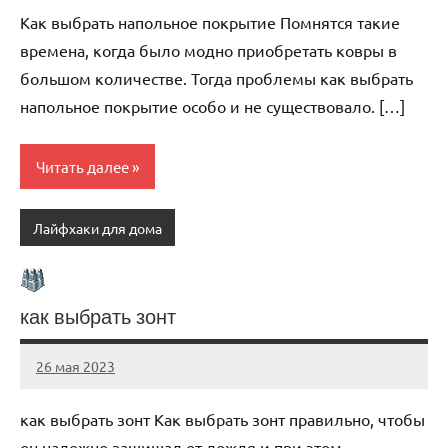
комментариев
Как выбрать напольное покрытие Помнятся такие
времена, когда было модно приобретать ковры в
большом количестве. Тогда проблемы как выбрать
напольное покрытие особо и не существовало. […]
Читать далее
Лайфхаки для дома
как выбрать зонт
26 мая 2023
organic63_ru
Нет
комментариев
как выбрать зонт Как выбрать зонт правильно, чтобы
он надежно защищал от дождя и при этом