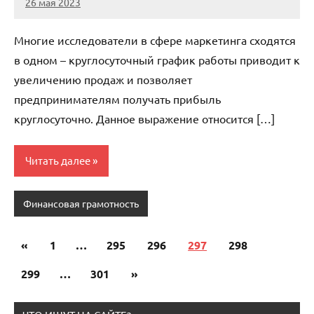
26 мая 2023
organic63_ru
Нет
комментариев
Многие исследователи в сфере маркетинга сходятся
в одном – круглосуточный график работы приводит к
увеличению продаж и позволяет
предпринимателям получать прибыль
круглосуточно. Данное выражение относится […]
Читать далее
Финансовая грамотность
«
Предыдущие
1
…
295
296
297
298
Пагинация
записи
299
…
301
Следующие
»
записей
записи