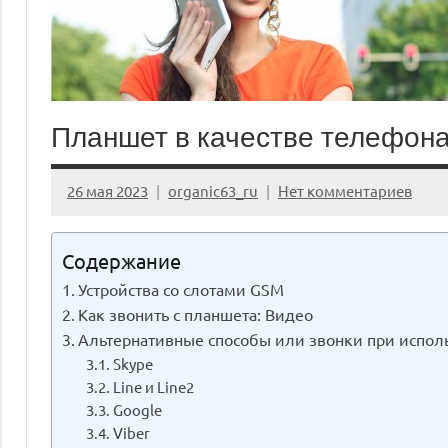
Планшет в качестве телефон
26 мая 2023
organic63_ru
Нет комментариев
Содержание
Устройства со слотами GSM
Как звонить с планшета: Видео
Альтернативные способы или звонки при испол
Skype
Line и Line2
Google
Viber