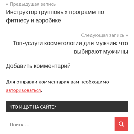
Предыдущая запись
Навигация
Инструктор групповых программ по
фитнесу и аэробике
по
записям
Следующая запись
Топ-услуги косметологии для мужчин: что
выбирают мужчины
Добавить комментарий
Для отправки комментария вам необходимо
авторизоваться
.
ЧТО ИЩУТ НА САЙТЕ?
Поиск
Поиск
для: