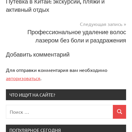
Навигация
Путевка в Китай: экскурсии, пляжи и
активный отдых
по
записям
Следующая запись
Профессиональное удаление волос
лазером без боли и раздражения
Добавить комментарий
Для отправки комментария вам необходимо
авторизоваться
.
ЧТО ИЩУТ НА САЙТЕ?
Поиск
Поиск
для:
ПОПУЛЯРНОЕ СЕГОДНЯ