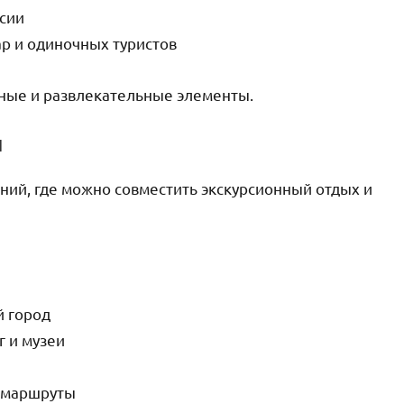
сии
ар и одиночных туристов
рные и развлекательные элементы.
ы
ний, где можно совместить экскурсионный отдых и
й город
 и музеи
е маршруты