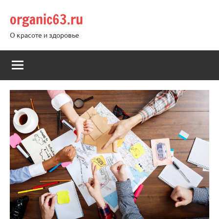
Перейти
organic63.ru
к
содержимому
О красоте и здоровье